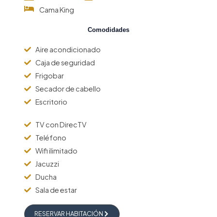
Cama King
Comodidades
Aire acondicionado
Caja de seguridad
Frigobar
Secador de cabello
Escritorio
TV con DirecTV
Teléfono
Wifi ilimitado
Jacuzzi
Ducha
Sala de estar
RESERVAR HABITACIÓN