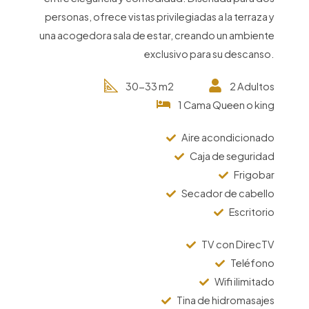
personas, ofrece vistas privilegiadas a la terraza y
una acogedora sala de estar, creando un ambiente
exclusivo para su descanso.
30-33 m2
2 Adultos
1 Cama Queen o king
Aire acondicionado
Caja de seguridad
Frigobar
Secador de cabello
Escritorio
TV con DirecTV
Teléfono
Wifi ilimitado
Tina de hidromasajes