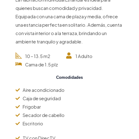
quienes buscan comodidad y privacidad.
Equipada con una cama de plaza y media, ofrece
una estancia perfecta en solitario. Además, cuenta
con vista interior o a la terraza, brindando un
ambiente tranquilo y agradable.
10 – 13.5 m2
1 Adulto
Cama de 1.5 plz
Comodidades
Aire acondicionado
Caja de seguridad
Frigobar
Secador de cabello
Escritorio
TV con DirecTV