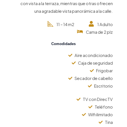
con vista a la terraza, mientras que otras ofrecen
una agradable vista panorámica a la calle.
11 – 14 m2
1 Adulto
Cama de 2 plz
Comodidades
Aire acondicionado
Caja de seguridad
Frigobar
Secador de cabello
Escritorio
TV con DirecTV
Teléfono
Wifi ilimitado
Tina