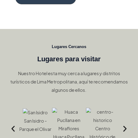
Lugares Cercanos
Lugares para visitar
Nuestro Hotel esta muy cerca a lugares y distritos
turísticos de Lima Metropolitana, aquí te recomendamos
algunos de ellos.
San Isidro -
Centro
Parque
Parque el Olivar
Huaca Pucllana
Histórico de
Reserva 