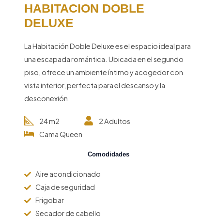
HABITACION DOBLE
DELUXE
La Habitación Doble Deluxe es el espacio ideal para
una escapada romántica. Ubicada en el segundo
piso, ofrece un ambiente íntimo y acogedor con
vista interior, perfecta para el descanso y la
desconexión.
24 m2
2 Adultos
Cama Queen
Comodidades
Aire acondicionado
Caja de seguridad
Frigobar
Secador de cabello