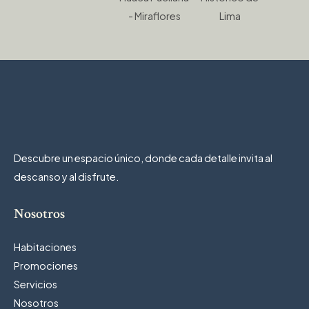
- Miraflores
Lima
Beat
Descubre un espacio único, donde cada detalle invita al
descanso y al disfrute.
Nosotros
Habitaciones
Promociones
Servicios
Nosotros